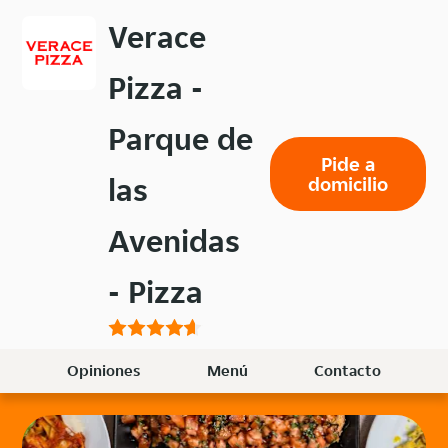
Volver
Verace
al
menú
Pizza -
principal
Parque de
Pide a
las
domicilio
Avenidas
- Pizza
Opiniones
Menú
Contacto